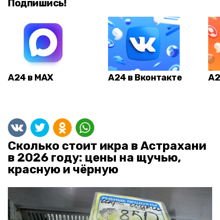
Подпишись!
А24 в MAX
А24 в Вконтакте
А2
Сколько стоит икра в Астрахани
в 2026 году: цены на щучью,
красную и чёрную