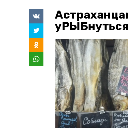
Астраханца
уРЫБнуться