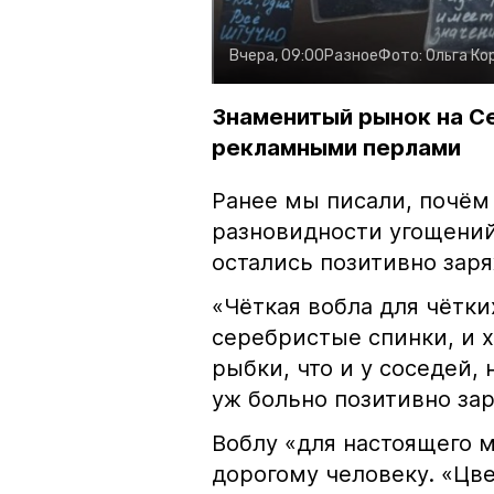
Вчера, 09:00
Разное
Фото:
Ольга Ко
Знаменитый рынок на С
рекламными перлами
Ранее мы писали, почём
разновидности угощений
остались позитивно зар
«Чёткая вобла для чётки
серебристые спинки, и 
рыбки, что и у соседей, 
уж больно позитивно за
Воблу «для настоящего м
дорогому человеку. «Цв