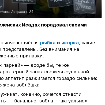
рженко
Астрахань 24
еленских Исадах порадовал своими
 нынче копчёная
рыбка
и
икорка
, какие
 представлены. Без внимания не
яженные прилавки.
х парней» — вроде бы, те же
характерный запах свежевысушенной
но аппетит разжигается гораздо сильнее:
ряжена воблёшка.
ужика», конечно, хочется отнести
еты — банально, вобла — актуально»