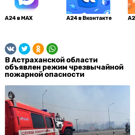
А24 в MAX
А24 в Вконтакте
А2
В Астраханской области
объявлен режим чрезвычайной
пожарной опасности