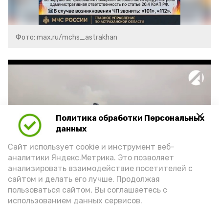
Фото: max.ru/mchs_astrakhan
Политика обработки Персональных
Play
данных
Video
Сайт использует cookie и инструмент веб-
аналитики Яндекс.Метрика. Это позволяет
анализировать взаимодействие посетителей с
сайтом и делать его лучше. Продолжая
Видео: Астрахань 24
пользоваться сайтом, Вы соглашаетесь с
использованием данных сервисов.
пожарная безопасность
пожарная опасность