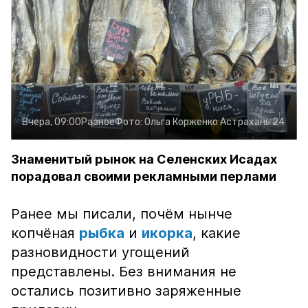
Вчера, 09:00
Разное
Фото:
Ольга Корженко
Астрахань 24
Знаменитый рынок на Селенских Исадах
порадовал своими рекламными перлами
Ранее мы писали, почём нынче
копчёная
рыбка
и
икорка
, какие
разновидности угощений
представлены. Без внимания не
остались позитивно заряженные