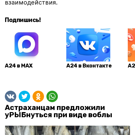
взаимодействия.
Подпишись!
А24 в MAX
А24 в Вконтакте
А2
Астраханцам предложили
уРЫБнуться при виде воблы