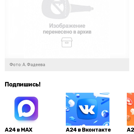
Фото: А. Фадеева
Подпишись!
А24 в MAX
А24 в Вконтакте
А2