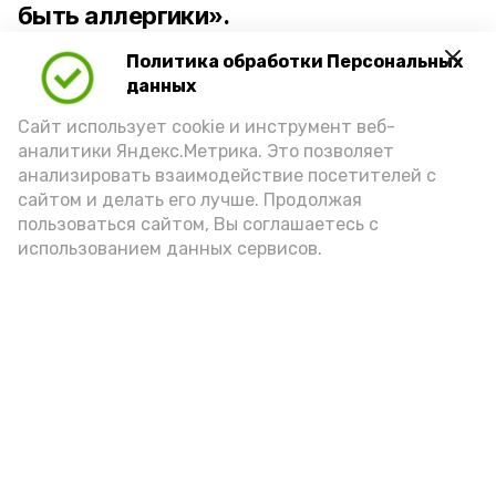
быть аллергики».
Политика обработки Персональных
Для взрослого человека безопасной
данных
порцией икры считается 30-50 граммов
(2-3 ложки). При этом следует обратить
Сайт использует cookie и инструмент веб-
аналитики Яндекс.Метрика. Это позволяет
внимание на хлеб, с которым она
анализировать взаимодействие посетителей с
подаётся: лучше выбирать
сайтом и делать его лучше. Продолжая
цельнозерновой, с мукой грубого
пользоваться сайтом, Вы соглашаетесь с
использованием данных сервисов.
помола. Есть икру следует в первой
половине дня. Кстати, полезнее для
здоровья сопроводить такой бутерброд
сочными овощами, свежей зеленью и
отварным яйцом.