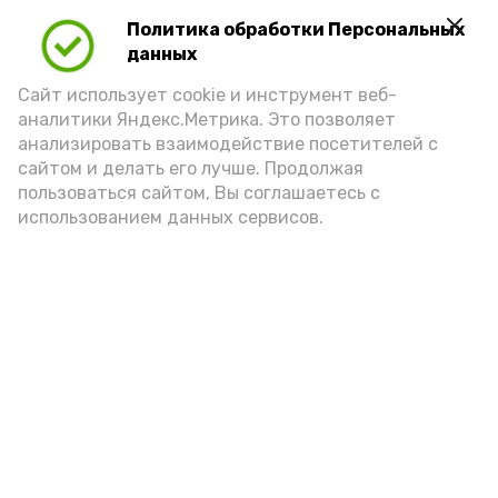
Политика обработки Персональных
Для взрослого человека безопасной
данных
порцией икры считается 30-50 граммов
(2-3 ложки). При этом следует обратить
Сайт использует cookie и инструмент веб-
аналитики Яндекс.Метрика. Это позволяет
внимание на хлеб, с которым она
анализировать взаимодействие посетителей с
подаётся: лучше выбирать
сайтом и делать его лучше. Продолжая
цельнозерновой, с мукой грубого
пользоваться сайтом, Вы соглашаетесь с
использованием данных сервисов.
помола. Есть икру следует в первой
половине дня. Кстати, полезнее для
здоровья сопроводить такой бутерброд
сочными овощами, свежей зеленью и
отварным яйцом.