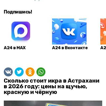
Подпишись!
А24 в MAX
А24 в Вконтакте
А2
Сколько стоит икра в Астрахани
в 2026 году: цены на щучью,
красную и чёрную