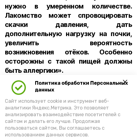
нужно в умеренном количестве.
Лакомство может спровоцировать
скачки давления, дать
дополнительную нагрузку на почки,
увеличить вероятность
возникновения отёков. Особенно
осторожны с такой пищей должны
быть аллергики».
Политика обработки Персональных
Для взрослого человека безопасной
данных
порцией икры считается 30-50 граммов
(2-3 ложки). При этом следует обратить
Сайт использует cookie и инструмент веб-
аналитики Яндекс.Метрика. Это позволяет
внимание на хлеб, с которым она
анализировать взаимодействие посетителей с
подаётся: лучше выбирать
сайтом и делать его лучше. Продолжая
цельнозерновой, с мукой грубого
пользоваться сайтом, Вы соглашаетесь с
использованием данных сервисов.
помола. Есть икру следует в первой