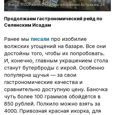
Вчера, 11:00
Разное
Фото:
Ольга Корженко
Астрахань 24
Продолжаем гастрономический рейд по
Селенским Исадам
Ранее мы
писали
про изобилие
волжских угощений на базаре. Все они
достойны того, чтобы их попробовать.
И, конечно, главным украшением стола
станут бутерброды с икрой. Особенно
популярна щучья — за свои
гастрономические качества и
сравнительно доступную цену. Баночка
чуть более 100 граммов обойдётся в
850 рублей. Полкило можно взять за
4000. Привозная красная икорка, для