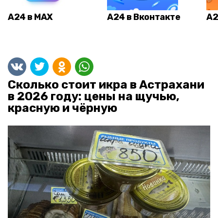
А24 в MAX
А24 в Вконтакте
А2
Сколько стоит икра в Астрахани
в 2026 году: цены на щучью,
красную и чёрную