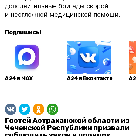
дополнительные бригады скорой
и неотложной медицинской помощи.
Подпишись!
А24 в MAX
А24 в Вконтакте
А2
Гостей Астраханской области из
Чеченской Республики призвали
соблюдать закон и порядок