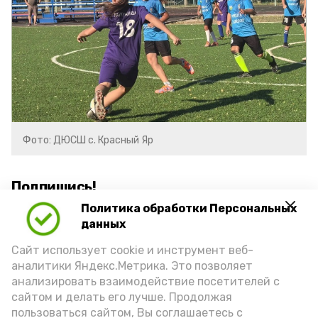
Фото: ДЮСШ с. Красный Яр
Подпишись!
Политика обработки Персональных
данных
Сайт использует cookie и инструмент веб-
аналитики Яндекс.Метрика. Это позволяет
анализировать взаимодействие посетителей с
А24 в MAX
А24 в Вконтакте
А2
сайтом и делать его лучше. Продолжая
пользоваться сайтом, Вы соглашаетесь с