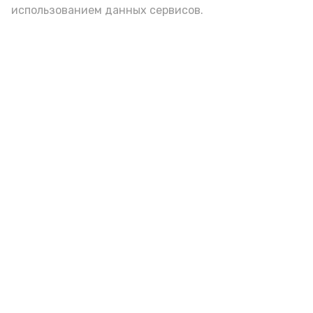
использованием данных сервисов.
Красноярский районный музей
пополнился новым артефактом
Сегодня, 09:42
Культура
Фото:
Г. Кельдиянова
Местная жительница передала в дар