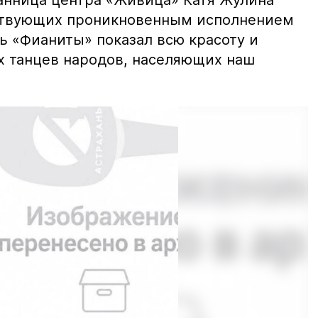
анница центра «Живица» Катя Жулина
тствующих проникновенным исполнением
ь «Фианиты» показал всю красоту и
 танцев народов, населяющих наш