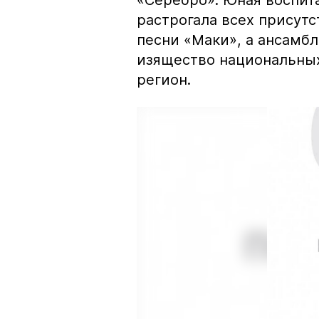
«Серебро». Юная воспит
растрогала всех прису
песни «Маки», а ансамбл
изящество национальных
регион.