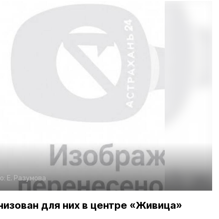
о:
Е. Разумова
низован для них в центре «Живица»