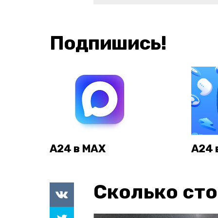
Подпишись!
А24 в MAX
А24 
Сколько сто