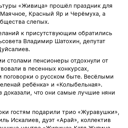
льтуры «Живица» прошёл праздник для
 Маячное, Красный Яр и Черёмуха, а
общества слепых.
еланий к присутствующим обратились
льсовета Владимир Шатохин, депутат
Дуйсалиев.
и столами пенсионеры отдохнули от
вовали в песенных конкурсах,
 поговорки о русском быте. Весёлыми
еленай ребёнка» и «Колыбельная».
з доказали, что они самые лучшие няни
ки гостям подарили трио «Журавушки»,
ль Искалиев, дуэт «Арай», коллектив