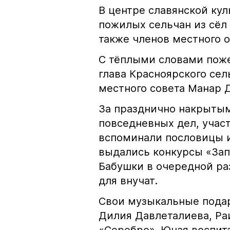
В центре славянской ку
пожилых сельчан из сёл
также членов местного 
С тёплыми словами пож
глава Красноярского се
местного совета Манар 
За празднично накрытым
повседневных дел, участ
вспоминали пословицы и
выдались конкурсы «Зап
Бабушки в очередной ра
для внучат.
Свои музыкальные подар
Дилия Давлеталиева, Раи