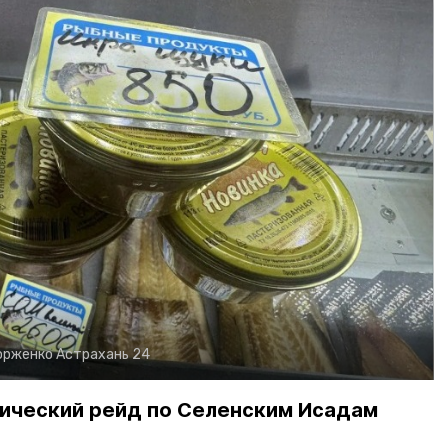
орженко
Астрахань 24
ический рейд по Селенским Исадам