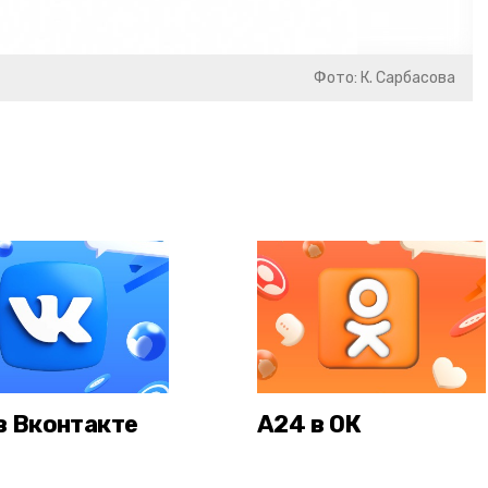
Фото: К. Сарбасова
в Вконтакте
А24 в ОК