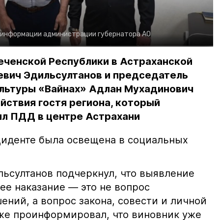
 информации администрации губернатора АО
еченской Республики в Астраханской
евич Эдильсултанов и председатель
льтуры «Вайнах» Адлан Мухадинович
йствия гостя региона, который
л ПДД в центре Астрахани
иденте была освещена в социальных
ьсултанов подчеркнул, что выявление
е наказание — это не вопрос
ний, а вопрос закона, совести и личной
кже проинформировал, что виновник уже