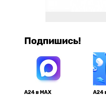
Подпишись!
А24 в MAX
А24 