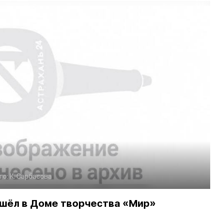
то:
К. Сарбасова
шёл в Доме творчества «Мир»