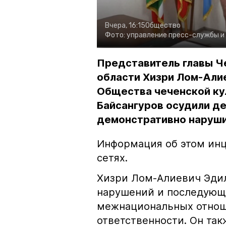
Вчера, 16:15
Общество
Фото:
управление пресс-службы и
Представитель главы Ч
области Хизри Лом-Али
Общества чеченской ку
Байсангуров осудили де
демонстративно наруши
Информация об этом инц
сетях.
Хизри Лом-Алиевич Эдил
нарушений и последующе
межнациональных отноше
ответственности. Он та