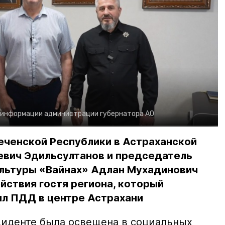
 информации администрации губернатора АО
еченской Республики в Астраханской
евич Эдильсултанов и председатель
льтуры «Вайнах» Адлан Мухадинович
йствия гостя региона, который
л ПДД в центре Астрахани
иденте была освещена в социальных