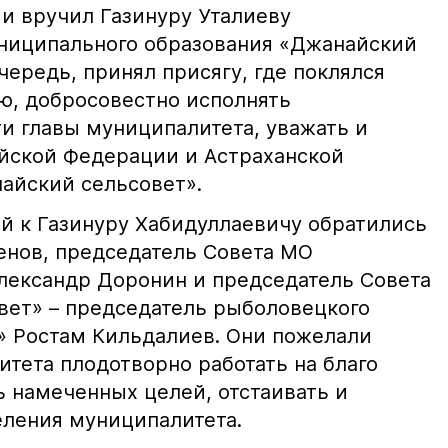
 и вручил Газинуру Уталиеву
ниципального образования «Джанайский
очередь, принял присягу, где поклялся
ю, добросовестно исполнять
и главы муниципалитета, уважать и
йской Федерации и Астраханской
найский сельсовет».
й к Газинуру Хабидуллаевичу обратились
сенов, председатель Совета МО
лександр Доронин и председатель Совета
ет» – председатель рыболовецкого
» Ростам Кильдалиев. Они пожелали
тета плодотворно работать на благо
ь намеченных целей, отстаивать и
ления муниципалитета.