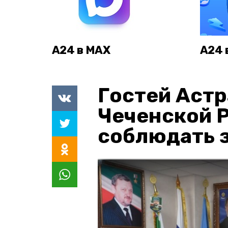
А24 в MAX
А24 
Гостей Астр
Чеченской 
соблюдать з