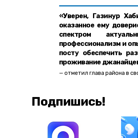
«Уверен, Газинур Хаб
оказанное ему довери
спектром актуал
профессионализм и опы
посту обеспечить ра
проживание джанайце
отметил глава района в св
Подпишись!