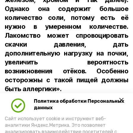
Однако она содержит большое
количество соли, потому есть её
нужно в умеренном количестве.
Лакомство может спровоцировать
скачки давления, дать
дополнительную нагрузку на почки,
увеличить вероятность
возникновения отёков. Особенно
осторожны с такой пищей должны
быть аллергики».
Политика обработки Персональных
Для взрослого человека безопасной
данных
порцией икры считается 30-50 граммов
(2-3 ложки). При этом следует обратить
Сайт использует cookie и инструмент веб-
аналитики Яндекс.Метрика. Это позволяет
внимание на хлеб, с которым она
анализировать взаимодействие посетителей с