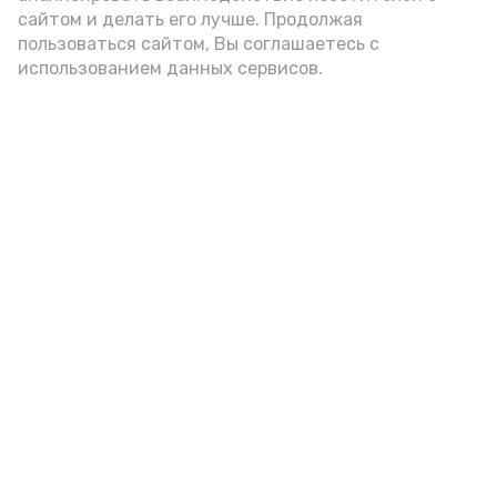
подаётся: лучше выбирать
сайтом и делать его лучше. Продолжая
цельнозерновой, с мукой грубого
пользоваться сайтом, Вы соглашаетесь с
использованием данных сервисов.
помола. Есть икру следует в первой
половине дня. Кстати, полезнее для
здоровья сопроводить такой бутерброд
сочными овощами, свежей зеленью и
отварным яйцом.