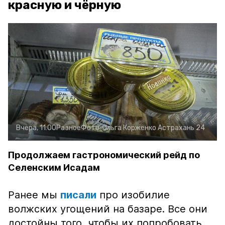
красную и чёрную
Вчера, 11:00
Разное
Фото:
Ольга Корженко
Астрахань 24
Продолжаем гастрономический рейд по
Селенским Исадам
Ранее мы
писали
про изобилие
волжских угощений на базаре. Все они
достойны того, чтобы их попробовать.