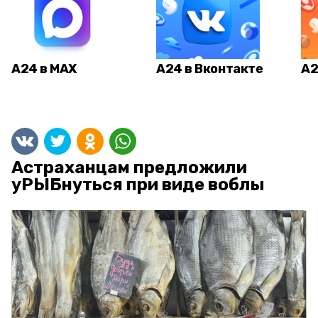
А24 в MAX
А24 в Вконтакте
А2
Астраханцам предложили
уРЫБнуться при виде воблы