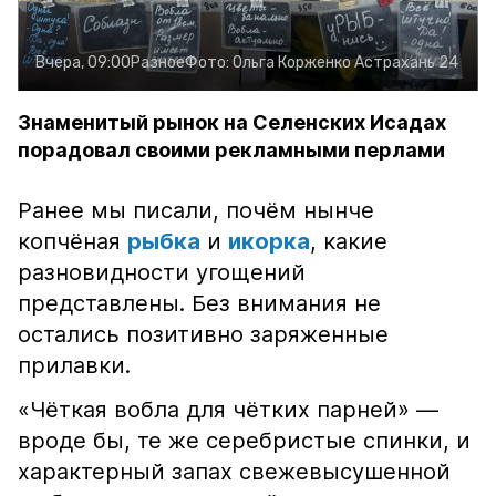
Вчера, 09:00
Разное
Фото:
Ольга Корженко
Астрахань 24
Знаменитый рынок на Селенских Исадах
порадовал своими рекламными перлами
Ранее мы писали, почём нынче
копчёная
рыбка
и
икорка
, какие
разновидности угощений
представлены. Без внимания не
остались позитивно заряженные
прилавки.
«Чёткая вобла для чётких парней» —
вроде бы, те же серебристые спинки, и
характерный запах свежевысушенной