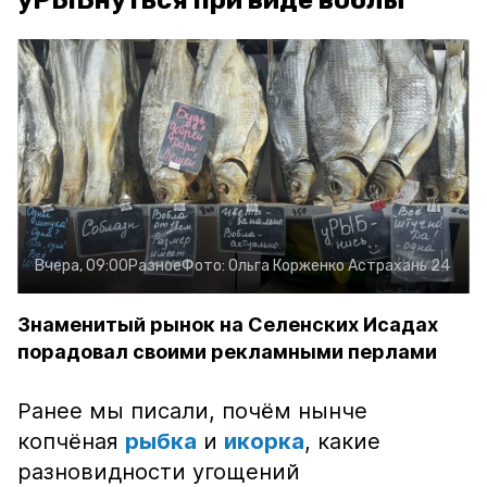
уРЫБнуться при виде воблы
Вчера, 09:00
Разное
Фото:
Ольга Корженко
Астрахань 24
Знаменитый рынок на Селенских Исадах
порадовал своими рекламными перлами
Ранее мы писали, почём нынче
копчёная
рыбка
и
икорка
, какие
разновидности угощений