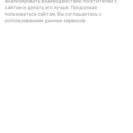
анализировать взаимодействие посетителей с
сайтом и делать его лучше. Продолжая
пользоваться сайтом, Вы соглашаетесь с
использованием данных сервисов.
Фото: Ольга Корженко Астрахань 24
Как объяснили продавцы, воблу берут
охотно: уж больно хороша на вкус. К
тому же её удобно транспортировать,
она долго не портится. А это
немаловажно: рыбка, особенно с такими
бодрыми «аффирмациями», станет