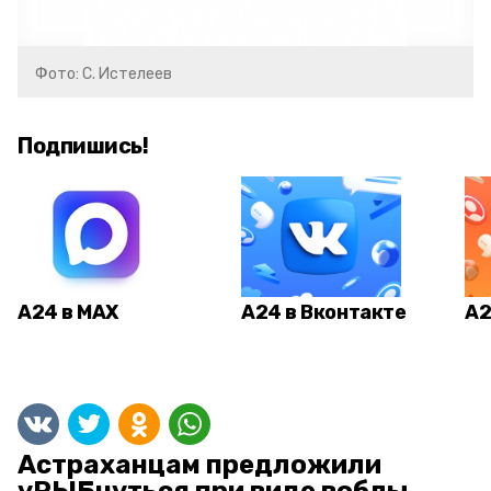
Фото: С. Истелеев
Подпишись!
А24 в MAX
А24 в Вконтакте
А2
Астраханцам предложили