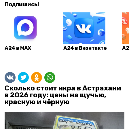
Подпишись!
А24 в MAX
А24 в Вконтакте
А2
Сколько стоит икра в Астрахани
в 2026 году: цены на щучью,
красную и чёрную