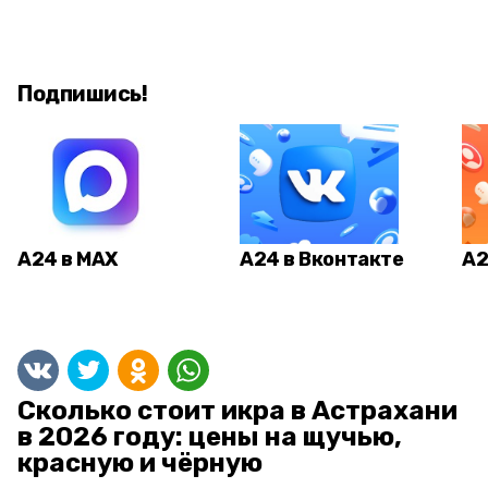
Подпишись!
А24 в MAX
А24 в Вконтакте
А2
Сколько стоит икра в Астрахани
в 2026 году: цены на щучью,
красную и чёрную