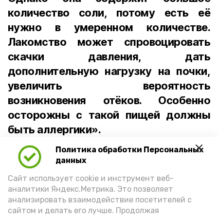
количество соли, потому есть её
нужно в умеренном количестве.
Лакомство может спровоцировать
скачки давления, дать
дополнительную нагрузку на почки,
увеличить вероятность
возникновения отёков. Особенно
осторожны с такой пищей должны
быть аллергики».
Политика обработки Персональных
Для взрослого человека безопасной
данных
порцией икры считается 30-50 граммов
(2-3 ложки). При этом следует обратить
Сайт использует cookie и инструмент веб-
аналитики Яндекс.Метрика. Это позволяет
внимание на хлеб, с которым она
анализировать взаимодействие посетителей с
подаётся: лучше выбирать
сайтом и делать его лучше. Продолжая