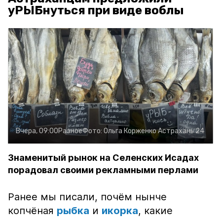
уРЫБнуться при виде воблы
Вчера, 09:00
Разное
Фото:
Ольга Корженко
Астрахань 24
Знаменитый рынок на Селенских Исадах
порадовал своими рекламными перлами
Ранее мы писали, почём нынче
копчёная
рыбка
и
икорка
, какие