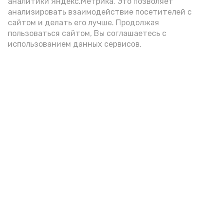
аналитики Яндекс.Метрика. Это позволяет
анализировать взаимодействие посетителей с
сайтом и делать его лучше. Продолжая
пользоваться сайтом, Вы соглашаетесь с
использованием данных сервисов.
Фото: Ольга Корженко Астрахань 24
Как объяснили продавцы, воблу берут
охотно: уж больно хороша на вкус. К
тому же её удобно транспортировать,
она долго не портится. А это
немаловажно: рыбка, особенно с такими
бодрыми «аффирмациями», станет