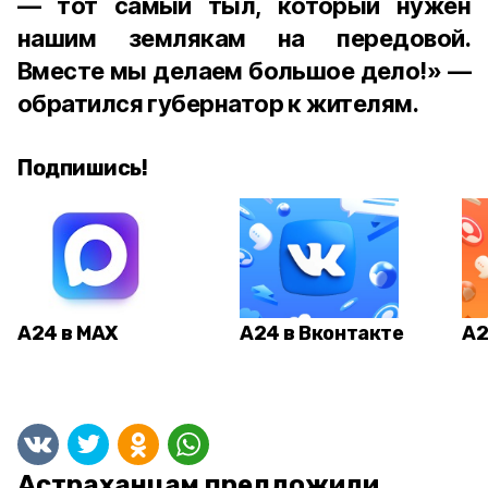
— тот самый тыл, который нужен
нашим землякам на передовой.
Вместе мы делаем большое дело!» —
обратился губернатор к жителям.
Подпишись!
А24 в MAX
А24 в Вконтакте
А2
Астраханцам предложили