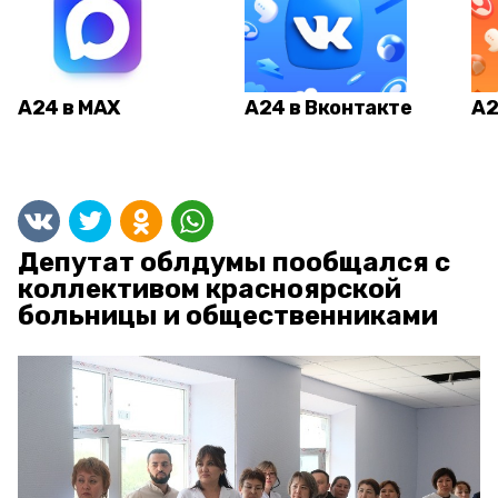
А24 в MAX
А24 в Вконтакте
А2
Депутат облдумы пообщался с
коллективом красноярской
больницы и общественниками