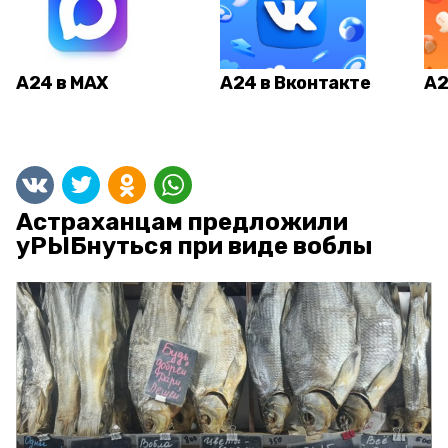
А24 в MAX
А24 в Вконтакте
А2
Астраханцам предложили
уРЫБнуться при виде воблы