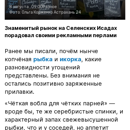
8 августа , 09:00
Разное
Фото:
Ольга Корженко
Астрахань 24
Знаменитый рынок на Селенских Исадах
порадовал своими рекламными перлами
Ранее мы писали, почём нынче
копчёная
рыбка
и
икорка
, какие
разновидности угощений
представлены. Без внимания не
остались позитивно заряженные
прилавки.
«Чёткая вобла для чётких парней» —
вроде бы, те же серебристые спинки, и
характерный запах свежевысушенной
рыбки, что и у соседей, но аппетит