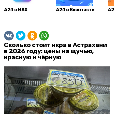
А24 в MAX
А24 в Вконтакте
А2
Сколько стоит икра в Астрахани
в 2026 году: цены на щучью,
красную и чёрную