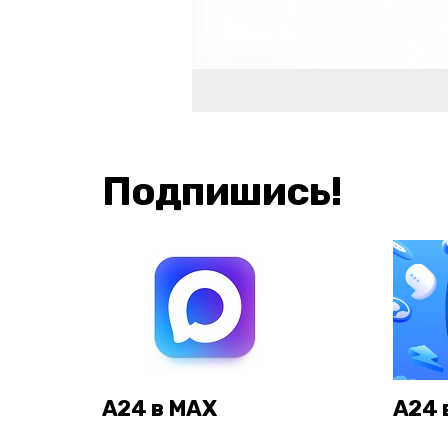
Подпишись!
А24 в MAX
А24 