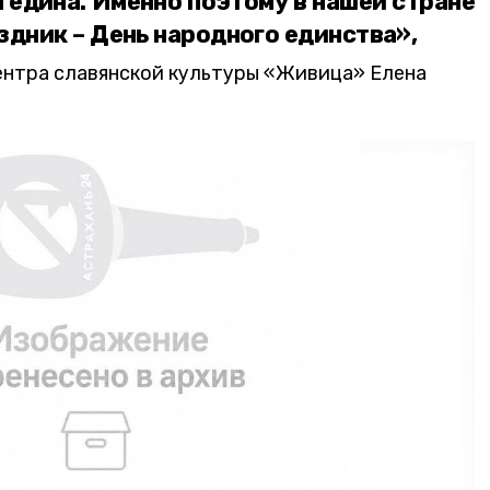
а едина. Именно поэтому в нашей стране
здник – День народного единства»,
ентра славянской культуры «Живица» Елена