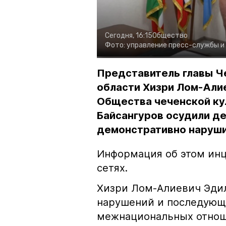
Сегодня, 16:15
Общество
Фото:
управление пресс-службы и
Представитель главы Ч
области Хизри Лом-Али
Общества чеченской ку
Байсангуров осудили де
демонстративно наруши
Информация об этом инц
сетях.
Хизри Лом-Алиевич Эдил
нарушений и последующе
межнациональных отноше