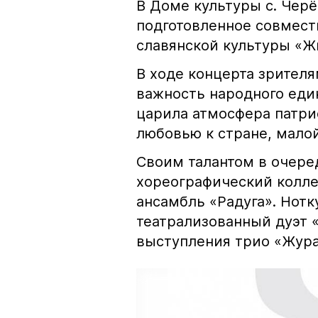
В Доме культуры с. Чер
подготовленное совмест
славянской культуры «Ж
В ходе концерта зрител
важность народного един
царила атмосфера патри
любовью к стране, мало
Своим талантом в очере
хореографический колле
ансамбль «Радуга». Нот
театрализованный дуэт 
выступления трио «Жура