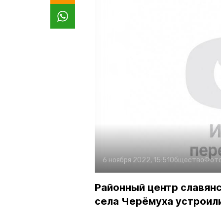
6 ноября 2022, 15:51
Общество
Фот
Районный центр славян
села Черёмуха устроили