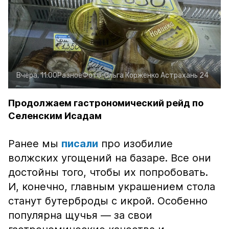
Вчера, 11:00
Разное
Фото:
Ольга Корженко
Астрахань 24
Продолжаем гастрономический рейд по
Селенским Исадам
Ранее мы
писали
про изобилие
волжских угощений на базаре. Все они
достойны того, чтобы их попробовать.
И, конечно, главным украшением стола
станут бутерброды с икрой. Особенно
популярна щучья — за свои