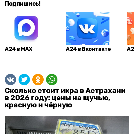
Подпишись!
А24 в MAX
А24 в Вконтакте
А2
Сколько стоит икра в Астрахани
в 2026 году: цены на щучью,
красную и чёрную