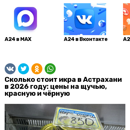
А24 в MAX
А24 в Вконтакте
А2
Сколько стоит икра в Астрахани
в 2026 году: цены на щучью,
красную и чёрную