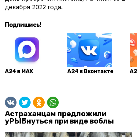
декабря 2022 года.
Подпишись!
А24 в MAX
А24 в Вконтакте
А2
Астраханцам предложили
уРЫБнуться при виде воблы