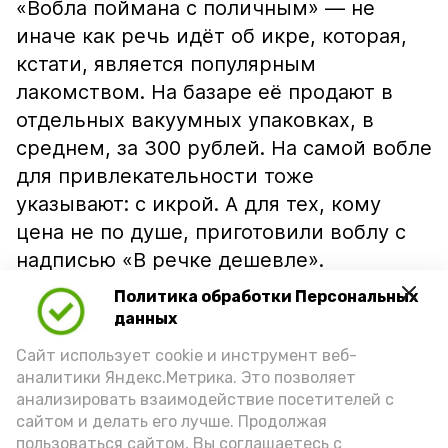
«Вобла поймана с поличным» — не
иначе как речь идёт об икре, которая,
кстати, является популярным
лакомством. На базаре её продают в
отдельных вакуумных упаковках, в
среднем, за 300 рублей. На самой вобле
для привлекательности тоже
указывают: с икрой. А для тех, кому
цена не по душе, приготовили воблу с
надписью «В речке дешевле».
Политика обработки Персональных
данных
Сайт использует cookie и инструмент веб-
аналитики Яндекс.Метрика. Это позволяет
анализировать взаимодействие посетителей с
сайтом и делать его лучше. Продолжая
пользоваться сайтом, Вы соглашаетесь с