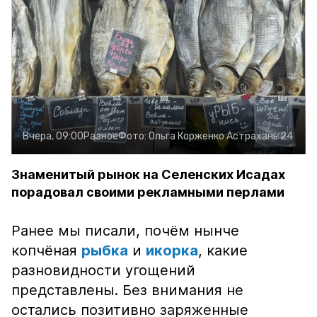
Вчера, 09:00
Разное
Фото:
Ольга Корженко
Астрахань 24
Знаменитый рынок на Селенских Исадах
порадовал своими рекламными перлами
Ранее мы писали, почём нынче
копчёная
рыбка
и
икорка
, какие
разновидности угощений
представлены. Без внимания не
остались позитивно заряженные