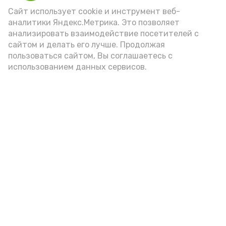
(2-3 ложки). При этом следует обратить
Сайт использует cookie и инструмент веб-
аналитики Яндекс.Метрика. Это позволяет
внимание на хлеб, с которым она
анализировать взаимодействие посетителей с
подаётся: лучше выбирать
сайтом и делать его лучше. Продолжая
цельнозерновой, с мукой грубого
пользоваться сайтом, Вы соглашаетесь с
использованием данных сервисов.
помола. Есть икру следует в первой
половине дня. Кстати, полезнее для
здоровья сопроводить такой бутерброд
сочными овощами, свежей зеленью и
отварным яйцом.