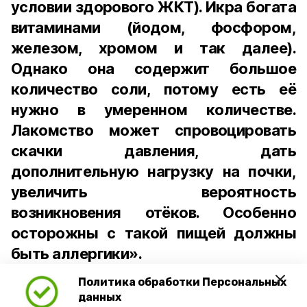
условии здорового ЖКТ). Икра богата
витаминами (йодом, фосфором,
железом, хромом и так далее).
Однако она содержит большое
количество соли, потому есть её
нужно в умеренном количестве.
Лакомство может спровоцировать
скачки давления, дать
дополнительную нагрузку на почки,
увеличить вероятность
возникновения отёков. Особенно
осторожны с такой пищей должны
быть аллергики».
Политика обработки Персональных
Для взрослого человека безопасной
данных
порцией икры считается 30-50 граммов