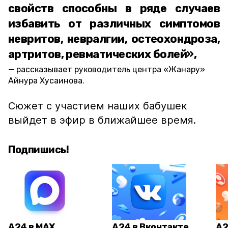
свойств способны в ряде случаев
избавить от различных симптомов
невритов, невралгии, остеохондроза,
артритов, ревматических болей»,
рассказывает руководитель центра «Жанару»
Айнура Хусаинова.
Сюжет с участием наших бабушек
выйдет в эфир в ближайшее время.
Подпишись!
А24 в MAX
А24 в Вконтакте
А2