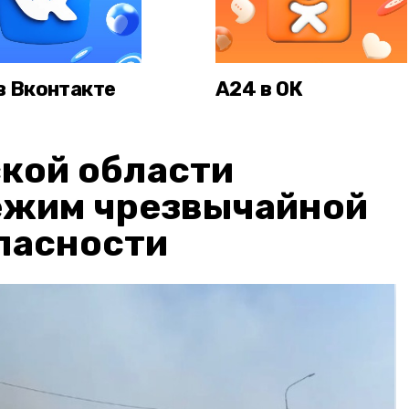
в Вконтакте
А24 в ОК
кой области
ежим чрезвычайной
пасности