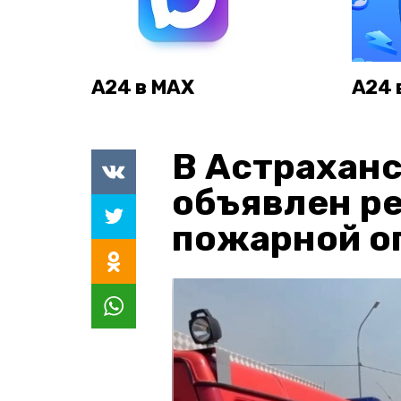
А24 в MAX
А24 
В Астраханс
объявлен р
пожарной о