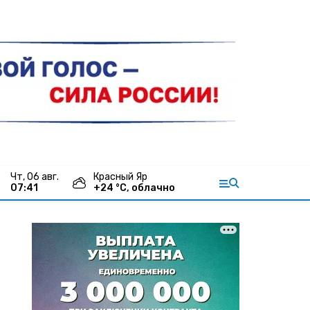
чт, 06 авг.
Красный Яр
07:41
+
24
°С,
облачно