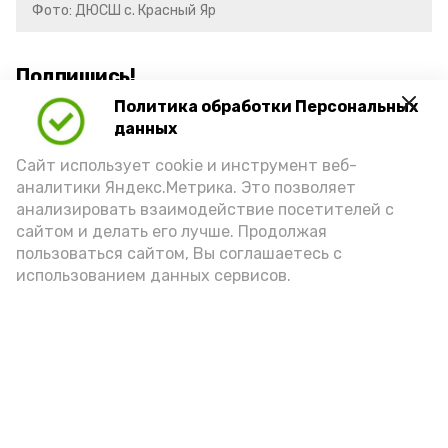
Фото: ДЮСШ с. Красный Яр
Подпишись!
Политика обработки Персональных
данных
Сайт использует cookie и инструмент веб-
аналитики Яндекс.Метрика. Это позволяет
анализировать взаимодействие посетителей с
А24 в MAX
А24 в Вконтакте
А2
сайтом и делать его лучше. Продолжая
пользоваться сайтом, Вы соглашаетесь с
использованием данных сервисов.
Красноярский районный музей
пополнился новым артефактом