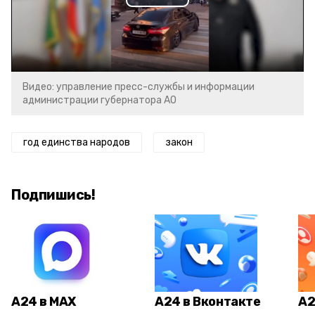
Play
Video
Видео: управление пресс-службы и информации
администрации губернатора АО
год единства народов
закон
Подпишись!
А24 в MAX
А24 в Вконтакте
А2