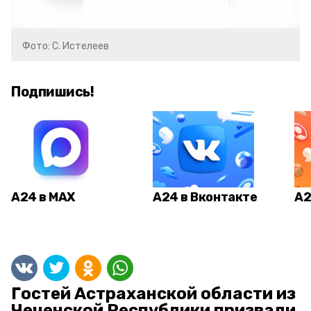
Фото: С. Истелеев
Подпишись!
А24 в MAX
А24 в Вконтакте
А2
Гостей Астраханской области из
Чеченской Республики призвали