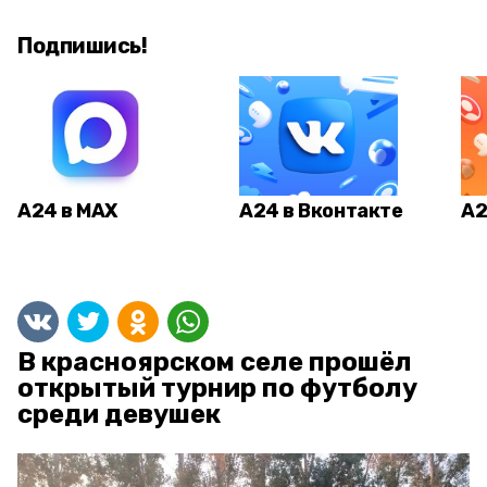
Подпишись!
А24 в MAX
А24 в Вконтакте
А2
В красноярском селе прошёл
открытый турнир по футболу
среди девушек