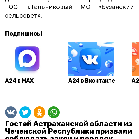
ТОС п.Тальниковый МО «Бузанский
сельсовет».
Подпишись!
А24 в MAX
А24 в Вконтакте
А2
Гостей Астраханской области из
Чеченской Республики призвали
соблюдать закон и порядок