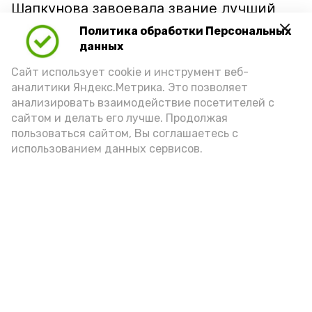
Шапкунова завоевала звание лучший
бомбардир.
Политика обработки Персональных
данных
Сайт использует cookie и инструмент веб-
«Благодарим всех участников,
аналитики Яндекс.Метрика. Это позволяет
тренеров-преподавателей и
анализировать взаимодействие посетителей с
зрителей за активное участие и
сайтом и делать его лучше. Продолжая
пользоваться сайтом, Вы соглашаетесь с
поддержку! Ваша энергия и
использованием данных сервисов.
стремление к победе сделали этот
турнир ярким и незабываемым.
Желаем всем новых спортивных
достижений и побед!»
отметили организаторы турнира.