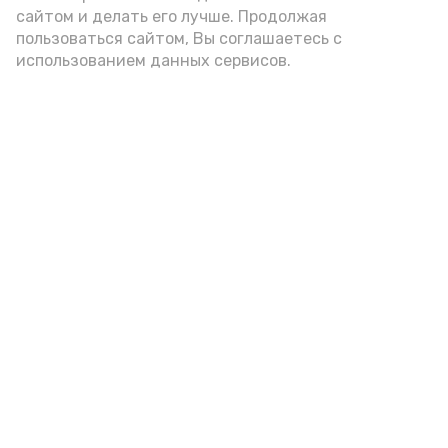
сайтом и делать его лучше. Продолжая
Видео: управление пресс-службы и информации
пользоваться сайтом, Вы соглашаетесь с
администрации губернатора АО
использованием данных сервисов.
год единства народов
закон
Подпишись!
А24 в MAX
А24 в Вконтакте
А2