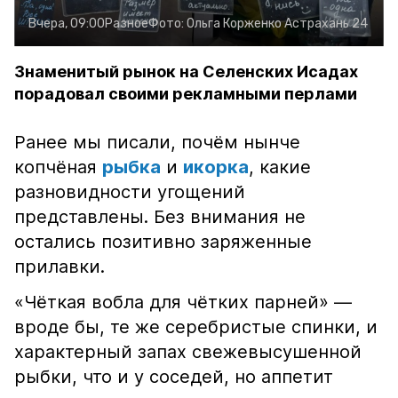
Вчера, 09:00
Разное
Фото:
Ольга Корженко
Астрахань 24
Знаменитый рынок на Селенских Исадах
порадовал своими рекламными перлами
Ранее мы писали, почём нынче
копчёная
рыбка
и
икорка
, какие
разновидности угощений
представлены. Без внимания не
остались позитивно заряженные
прилавки.
«Чёткая вобла для чётких парней» —
вроде бы, те же серебристые спинки, и
характерный запах свежевысушенной
рыбки, что и у соседей, но аппетит