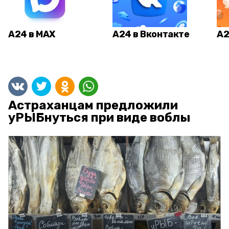
А24 в MAX
А24 в Вконтакте
А2
Астраханцам предложили
уРЫБнуться при виде воблы