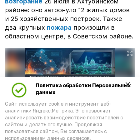
возгорание
26 июля в Ахтубинском
районе: оно затронуло 12 жилых домов
и 25 хозяйственных построек. Также
два крупных
пожара
произошли в
областном центре, в Советском районе.
Политика обработки Персональных
данных
Сайт использует cookie и инструмент веб-
аналитики Яндекс.Метрика. Это позволяет
анализировать взаимодействие посетителей с
сайтом и делать его лучше. Продолжая
Фото: max.ru/mchs_astrakhan
пользоваться сайтом, Вы соглашаетесь с
использованием данных сервисов.