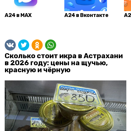
А24 в MAX
А24 в Вконтакте
А2
Сколько стоит икра в Астрахани
в 2026 году: цены на щучью,
красную и чёрную