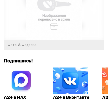
Фото: А. Фадеева
Подпишись!
А24 в MAX
А24 в Вконтакте
А2