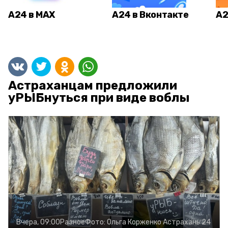
А24 в MAX
А24 в Вконтакте
А2
Астраханцам предложили
уРЫБнуться при виде воблы
Вчера, 09:00
Разное
Фото:
Ольга Корженко
Астрахань 24