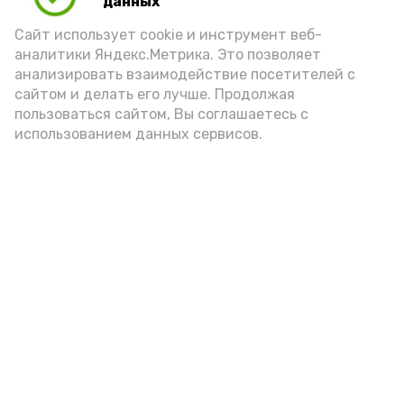
данных
Сайт использует cookie и инструмент веб-
аналитики Яндекс.Метрика. Это позволяет
анализировать взаимодействие посетителей с
сайтом и делать его лучше. Продолжая
пользоваться сайтом, Вы соглашаетесь с
использованием данных сервисов.
Фото: Ольга Корженко Астрахань 24
Как объяснили продавцы, воблу берут
охотно: уж больно хороша на вкус. К
тому же её удобно транспортировать,
она долго не портится. А это