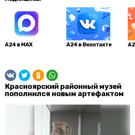
А24 в MAX
А24 в Вконтакте
А2
Красноярский районный музей
пополнился новым артефактом