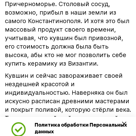
Причерноморье. Столовый сосуд,
возможно, прибыл в наши земли из
самого Константинополя. И хотя это был
массовый продукт своего времени,
учитывая, что кувшин был привозной,
его стоимость должна была быть
высока, абы кто не мог позволить себе
купить керамику из Византии.
Кувшин и сейчас завораживает своей
нездешней красотой и
индивидуальностью. Наверняка он был
искусно расписан древними мастерами
и покрыт поливой, которую стёрли века.
Теперь византийский керамический
Политика обработки Персональных
кувшин займёт достойное место в
данных
музейной экспозиции, посвященной