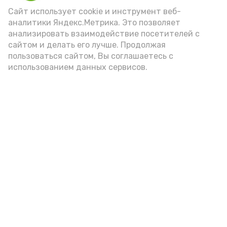
Сайт использует cookie и инструмент веб-
далекому прошлому нашей малой
аналитики Яндекс.Метрика. Это позволяет
родины. Полюбоваться им сможет
анализировать взаимодействие посетителей с
каждый посетитель Красноярского
сайтом и делать его лучше. Продолжая
районного музея.
пользоваться сайтом, Вы соглашаетесь с
использованием данных сервисов.
Подпишись!
А24 в MAX
А24 в Вконтакте
А2