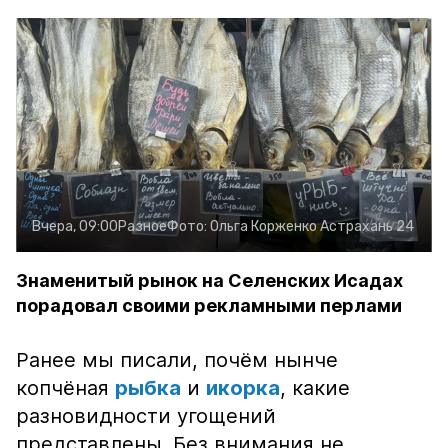
Вчера, 09:00
Разное
Фото:
Ольга Корженко
Астрахань 24
Знаменитый рынок на Селенских Исадах
порадовал своими рекламными перлами
Ранее мы писали, почём нынче
копчёная
рыбка
и
икорка
, какие
разновидности угощений
представлены. Без внимания не