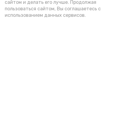
сайтом и делать его лучше. Продолжая
пользоваться сайтом, Вы соглашаетесь с
использованием данных сервисов.
Фото: Ольга Корженко Астрахань 24
Как объяснили продавцы, воблу берут
охотно: уж больно хороша на вкус. К
тому же её удобно транспортировать,
она долго не портится. А это
немаловажно: рыбка, особенно с такими
бодрыми «аффирмациями», станет
лакомым презентом даже для далеко