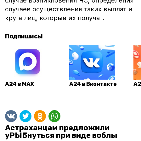
случае возникновения ЧС, определения
случаев осуществления таких выплат и
круга лиц, которые их получат.
Подпишись!
А24 в MAX
А24 в Вконтакте
А2
Астраханцам предложили
уРЫБнуться при виде воблы