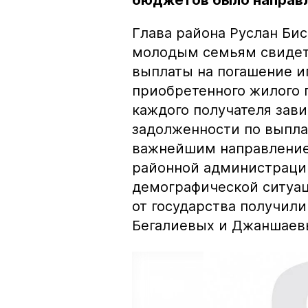
бюджетов было направл
Глава района Руслан Би
молодым семьям свидете
выплаты на погашение и
приобретенного жилого 
каждого получателя зави
задолженности по выпла
важнейшим направление
районной администрации
демографической ситуац
от государства получил
Бегалиевых и Джаншаев