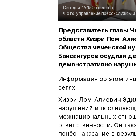
Сегодня, 16:15
Общество
Фото:
управление пресс-службы и
Представитель главы Ч
области Хизри Лом-Али
Общества чеченской ку
Байсангуров осудили де
демонстративно наруши
Информация об этом инц
сетях.
Хизри Лом-Алиевич Эдил
нарушений и последующе
межнациональных отноше
ответственности. Он та
понёс наказание в резу