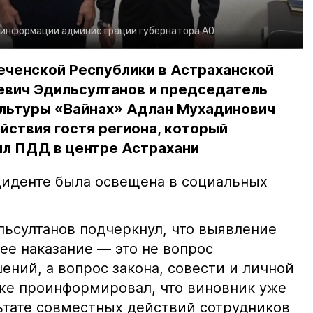
 информации администрации губернатора АО
еченской Республики в Астраханской
евич Эдильсултанов и председатель
льтуры «Вайнах» Адлан Мухадинович
йствия гостя региона, который
л ПДД в центре Астрахани
иденте была освещена в социальных
ьсултанов подчеркнул, что выявление
е наказание — это не вопрос
ний, а вопрос закона, совести и личной
кже проинформировал, что виновник уже
льтате совместных действий сотрудников