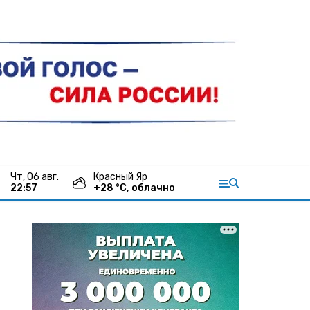
чт, 06 авг.
Красный Яр
22:57
+
28
°С,
облачно