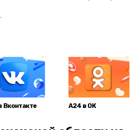
.
в Вконтакте
А24 в ОК