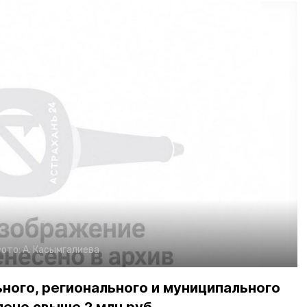
ото:
А. Касымгалиева
ьного, регионального и муниципального