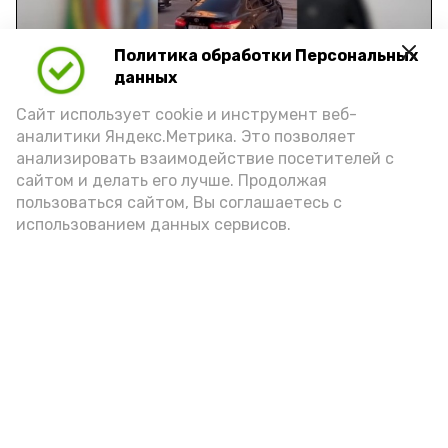
Video
Политика обработки Персональных
данных
Видео: управление пресс-службы и информации
Сайт использует cookie и инструмент веб-
администрации губернатора АО
аналитики Яндекс.Метрика. Это позволяет
анализировать взаимодействие посетителей с
сайтом и делать его лучше. Продолжая
год единства народов
закон
пользоваться сайтом, Вы соглашаетесь с
использованием данных сервисов.
Подпишись!
А24 в MAX
А24 в Вконтакте
А2