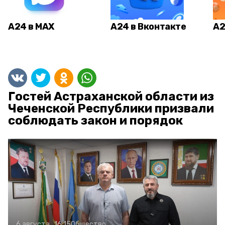
А24 в MAX
А24 в Вконтакте
А2
Гостей Астраханской области из
Чеченской Республики призвали
соблюдать закон и порядок
6 августа , 16:15
Общество