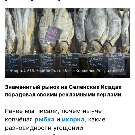
Вчера, 09:00
Разное
Фото:
Ольга Корженко
Астрахань 24
Знаменитый рынок на Селенских Исадах
порадовал своими рекламными перлами
Ранее мы писали, почём нынче
копчёная
рыбка
и
икорка
, какие
разновидности угощений