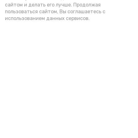
сайтом и делать его лучше. Продолжая
пользоваться сайтом, Вы соглашаетесь с
использованием данных сервисов.
Фото: Ольга Корженко Астрахань 24
Как объяснили продавцы, воблу берут
охотно: уж больно хороша на вкус. К
тому же её удобно транспортировать,
она долго не портится. А это
немаловажно: рыбка, особенно с такими
бодрыми «аффирмациями», станет
лакомым презентом даже для далеко