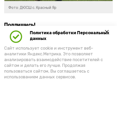
Фото: ДЮСШ с. Красный Яр
Подпишись!
Политика обработки Персональных
данных
Сайт использует cookie и инструмент веб-
аналитики Яндекс.Метрика. Это позволяет
анализировать взаимодействие посетителей с
А24 в MAX
А24 в Вконтакте
А2
сайтом и делать его лучше. Продолжая
пользоваться сайтом, Вы соглашаетесь с
использованием данных сервисов.
Красноярский районный музей
пополнился новым артефактом