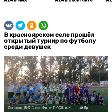
А24 в MAX
А24 в Вконтакте
А2
В красноярском селе прошёл
открытый турнир по футболу
среди девушек
Сегодня, 15:31
Спорт
Фото:
ДЮСШ с. Красный Яр