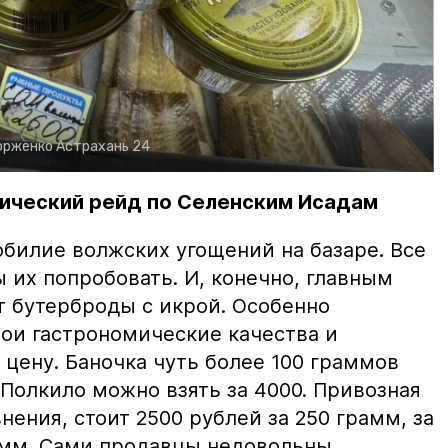
орженко
Астрахань 24
ический рейд по Селенским Исадам
билие волжских угощений на базаре. Все
ы их попробовать. И, конечно, главным
т бутерброды с икрой. Особенно
вои гастрономические качества и
цену. Баночка чуть более 100 граммов
 Полкило можно взять за 4000. Привозная
нения, стоит 2500 рублей за 250 грамм, за
амм. Сами продавцы недовольны