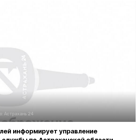
о:
Астрахань 24
лей информирует управление