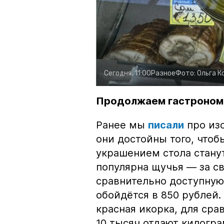
Сегодня, 11:00
Разное
Фото:
Ольга К
Продолжаем гастроном
Ранее мы
писали
про изо
они достойны того, чтоб
украшением стола стану
популярна щучья — за с
сравнительно доступную 
обойдётся в 850 рублей.
красная икорка, для срав
10 тысяч отдают килогр