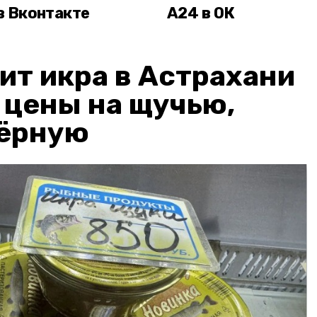
в Вконтакте
А24 в ОК
ит икра в Астрахани
: цены на щучью,
чёрную