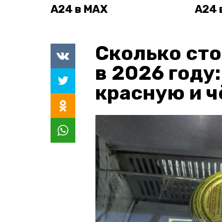
А24 в MAX
А24 
Сколько сто
в 2026 году
красную и 