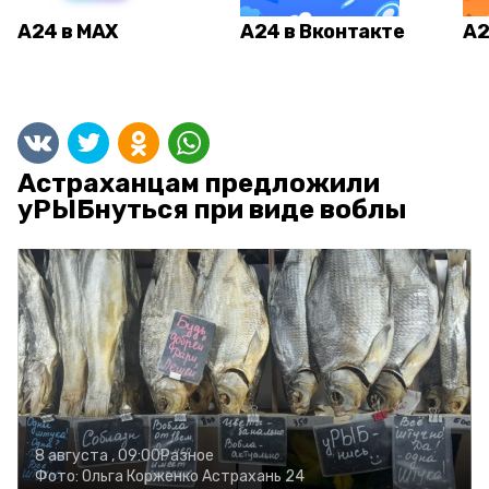
А24 в MAX
А24 в Вконтакте
А2
Астраханцам предложили
уРЫБнуться при виде воблы
8 августа , 09:00
Разное
Фото:
Ольга Корженко
Астрахань 24