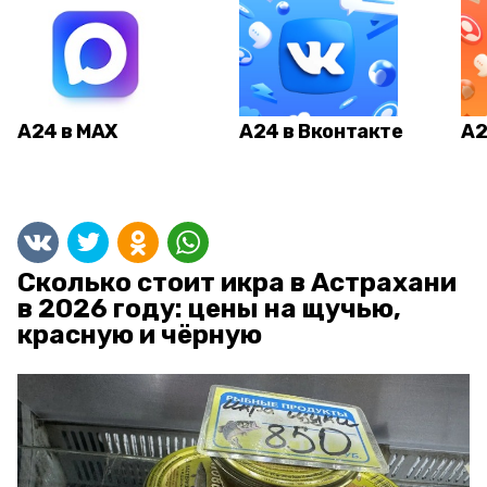
А24 в MAX
А24 в Вконтакте
А2
Сколько стоит икра в Астрахани
в 2026 году: цены на щучью,
красную и чёрную