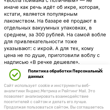
«Вобла поймана с поличным» — не
иначе как речь идёт об икре, которая,
кстати, является популярным
лакомством. На базаре её продают в
отдельных вакуумных упаковках, в
среднем, за 300 рублей. На самой вобле
для привлекательности тоже
указывают: с икрой. А для тех, кому
цена не по душе, приготовили воблу с
надписью «В речке дешевле».
Политика обработки Персональных
данных
Сайт использует cookie и инструменты веб-
аналитики Яндекс.Метрика и Рейтинг Mail. Это
позволяет анализировать взаимодействие
посетителей с сайтом и делать его лучше.
Продолжая пользоваться сайтом, Вы соглашаетесь