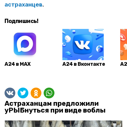
астраханцев
.
Подпишись!
А24 в MAX
А24 в Вконтакте
А2
Астраханцам предложили
уРЫБнуться при виде воблы