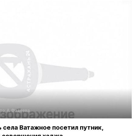
то:
А. Фадеева
 села Ватажное посетил путник,