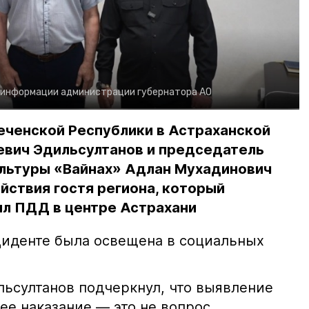
 информации администрации губернатора АО
еченской Республики в Астраханской
евич Эдильсултанов и председатель
льтуры «Вайнах» Адлан Мухадинович
йствия гостя региона, который
л ПДД в центре Астрахани
иденте была освещена в социальных
ьсултанов подчеркнул, что выявление
е наказание — это не вопрос