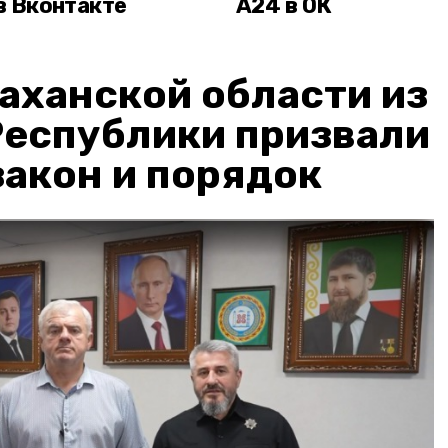
в Вконтакте
А24 в ОК
аханской области из
Республики призвали
акон и порядок