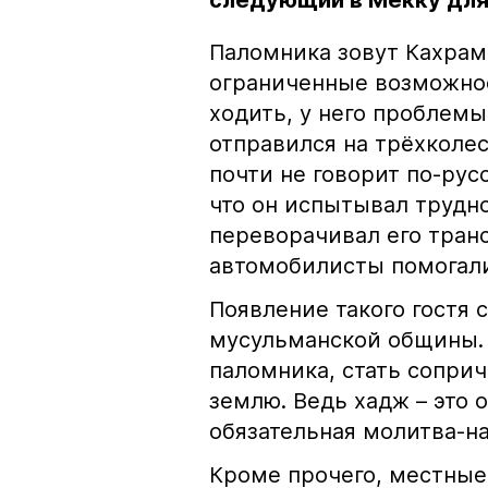
следующий в Мекку для
Паломника зовут Кахрам
ограниченные возможно
ходить, у него проблемы
отправился на трёхколе
почти не говорит по-рус
что он испытывал трудно
переворачивал его тран
автомобилисты помогал
Появление такого гостя
мусульманской общины. 
паломника, стать сопри
землю. Ведь хадж – это 
обязательная молитва-на
Кроме прочего, местные