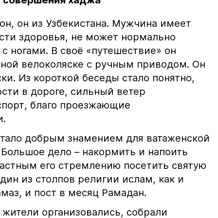
 совершения хаджа
он, он из Узбекистана. Мужчина имеет
сти здоровья, не может нормально
 с ногами. В своё «путешествие» он
сной велоколяске с ручным приводом. Он
ски. Из короткой беседы стало понятно,
сти в дороге, сильный ветер
спорт, благо проезжающие
и.
 стало добрым знамением для ватаженской
Большое дело – накормить и напоить
частным его стремлению посетить святую
один из столпов религии ислам, как и
маз, и пост в месяц Рамадан.
 жители организовались, собрали