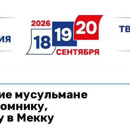
ие мусульмане
ломнику,
 в Мекку