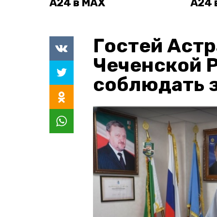
А24 в MAX
А24 
Гостей Астр
Чеченской 
соблюдать з